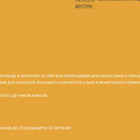
3 х
Муль
В дальней
количество
каталога
.
доступа.
арком пчеловоду и включает в себя все необходимое для