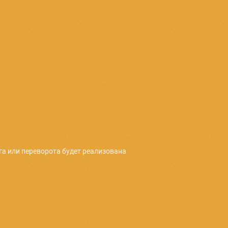
 мониторинга привесов собираемого урожая меда.