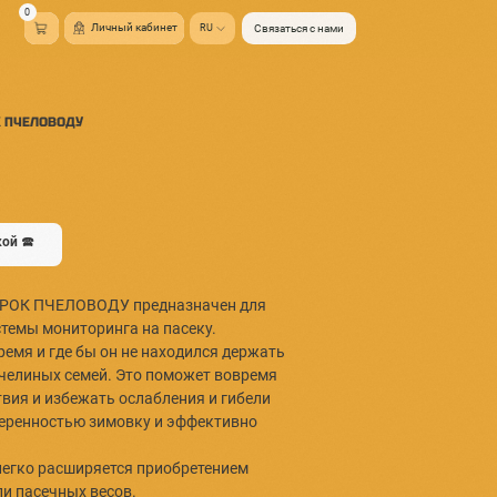
ый кабинет
RU
Связаться с нами
борудования ПОДАРОК ПЧЕЛОВОДУ
0
р.
ить предзаказ со скидкой 🕿
оборудования ПОДАРОК ПЧЕЛОВОДУ предназначен для
ьной установки системы мониторинга на пасеку.
человоду в любое время и где бы он не находился держат
лем состояние его пчелиных семей. Это поможет воврем
 необходимые действия и избежать ослабления и гибели
емей, пережить с уверенностью зимовку и эффективно