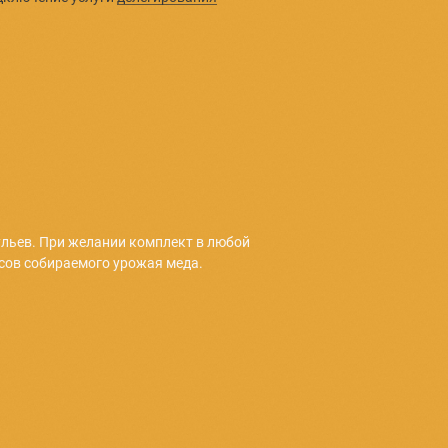
тидатчика
шем комплект можно дополнить приобретая необходимое
 датчиков или весов по льготным ценам из
нашего
 Также, возможно подключение услуги
делегирования
 мониторинга трех ульев. При желании комплект в любо