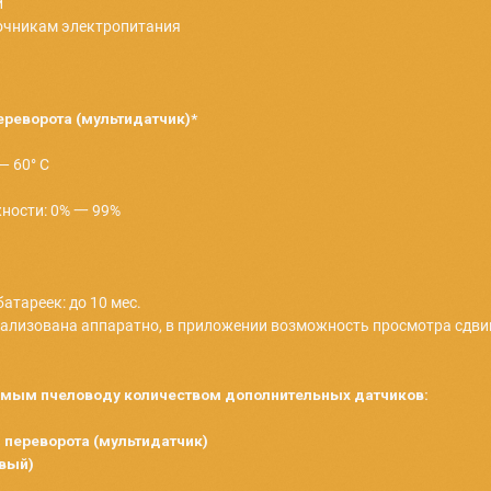
ми и весами для контроля большего количества ульев и
ое количество датчиков и весов.
ции с датчиков до 25 м (диаметр 50 метров)
ой ёмкости
ешним источникам электропитания
жности, переворота (мультидатчик)*
— 1400 Гц
: -40° С — 60° С