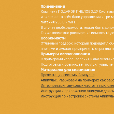
Диапазон измеряемой относител
Беспроводная связь: Bluetooth 5.
Питание: 2x ААА
Периодичность измерения: 1ч
Продолжительность работы на ко
*функция переворота и сдвига в
в ближайшее время
Комплект может быть дополнен
датчик звука, температуры, 
датчик температуры и влажно
весы пасечные базовые
Применение
Комплект ПОДАРОК ПЧЕЛОВОДУ Си
и включает в себя блок управле
питания 230 В и WiFi.
В случае необходимости, может 