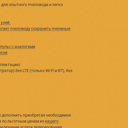
ериод медосбора.
димости комплект легко расширяется приобретением
ьных датчиков и/или пасечных весов.
 для начинающего и для опытного пчеловода и легко
уется.
становке датчиков в улей.
м, как Апипульс помогает пчеловоду сохранить пчелиные
мовку.
мпонентах системы
пасечных весов Апипульс с аналогами
рукция установки весов
 в стандартную комплектацию:
 управления (концентратор) без LTE (только Wi-Fi и ВТ), бе
ного аккумулятора
 питания 12В
нитель питания 2 м