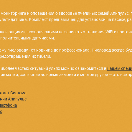
ьной влажности: 0% 一 99%
0 BLE
мплекте батареек: до 10 мес.
 датчике реализована аппаратно, в приложении возможно
 необходимым пчеловоду количеством дополнительных
влажности, переворота (мультидатчик)
сти (базовый)
стемы мониторинга и оповещения о здоровье пчелиных
ния и три мультидатчика. Комплект предназначен для уст
быть дополнен опциями, позволяющими не зависеть от нал