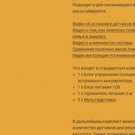
провести п
При необхо
дополнител
Подходит и
масштабир
Видео об у
Видео о то
семьи в зи
Видео о ко
Сравнение 
Видео инст
Что входит
1 х Блок
встроен
1 х Блок
1 х Удли