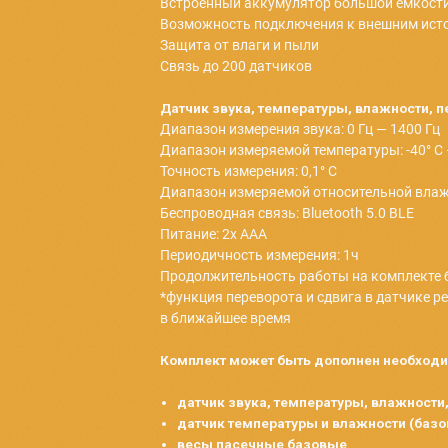
момент можно дополнить датчика
К комплекту можно докупить люб
Технические параметры
Блок управления
Работает в Wi-Fi 2,4 & 5 Ггц
Поддерживает LTE 4G
Радиус дальности сбора информа
Автономная работа 24/7
Встроенный аккумулятор больш
Возможность подключения к вн
Защита от влаги и пыли
Связь до 200 датчиков
Датчик звука, температуры, вла
Диапазон измерения звука: 0 Гц 
Диапазон измеряемой температуры
Точность измерения: 0,1° С