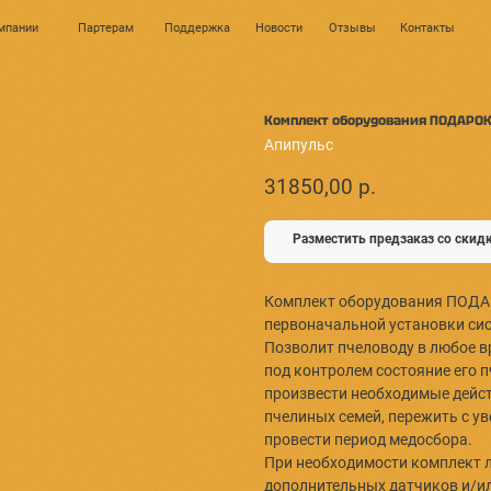
0
Партерам
Поддержка
Новости
Отзывы
Контакты
Личн
Комплект о
Апипульс
31850,0
Размест
Комплект 
первоначал
Позволит п
под контро
произвести
пчелиных с