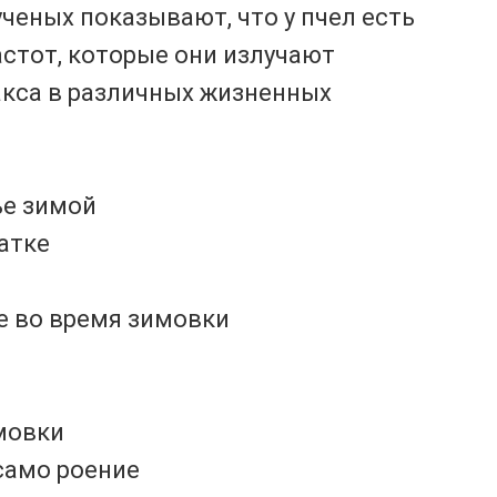
еных показывают, что у пчел есть
астот, которые они излучают
акса в различных жизненных
ье зимой
атке
е во время зимовки
мовки
само роение