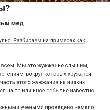
ы?
сный мёд
пульс. Разбираем на примерах как
о всем. Мы это жужжание слышим,
астениям, вокруг которых кружатся
о часть этого жужжания на низких
ел на то или иное событие известно
убежными учеными проведено немало