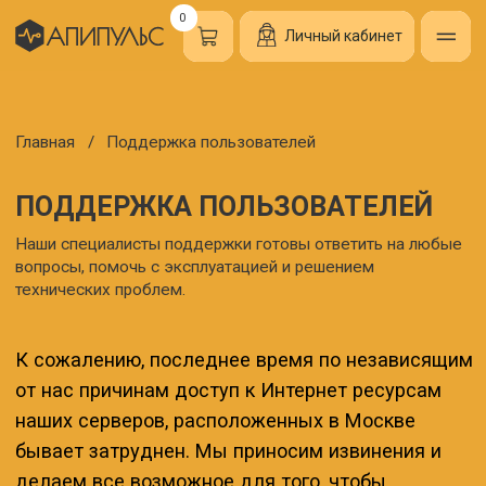
0
Личный кабинет
Главная
/
Поддержка пользователей
ПОДДЕРЖКА ПОЛЬЗОВАТЕЛЕЙ
Наши специалисты поддержки готовы ответить на любые
вопросы, помочь с эксплуатацией и решением
технических проблем.
К сожалению, последнее время по независящим
от нас причинам доступ к Интернет ресурсам
наших серверов, расположенных в Москве
бывает затруднен. Мы приносим извинения и
делаем все возможное для того, чтобы
увеличивать количество серверов и их
доступность.
Блок управления Апипульс сконструирован таким
образом, что он хранит в себе все собранные
данные с датчиков во время возможных
перебоев с Интернетом, как на стороне вашего