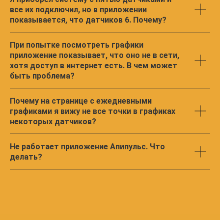
все их подключил, но в приложении
показывается, что датчиков 6. Почему?
При попытке посмотреть графики
приложение показывает, что оно не в сети,
Установить
хотя доступ в интернет есть. В чем может
приложение на iOS
быть проблема?
Почему на странице с ежедневными
графиками я вижу не все точки в графиках
некоторых датчиков?
Скачать приложение
Не работает приложение Апипульс. Что
на Android
делать?
МАТЕРИАЛЫ ДЛЯ СКАЧИВАНИЯ