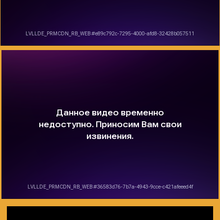
Главная
Поддержка
Каталог
Статьи
О компании
Доставка и возврат
Партнёрство
Контакты
ООО «МВТ»
ИНН: 9731062552
ОГРНИП: 1207700141626
Все права защищены (с) 2023 - 2026