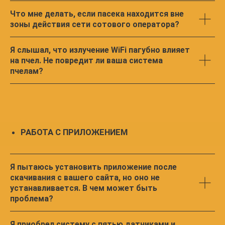
Что мне делать, если пасека находится вне
зоны действия сети сотового оператора?
Я слышал, что излучение WiFi пагубно влияет
на пчел. Не повредит ли ваша система
СВЯЗЬ
пчелам?
Я пытаюсь установить приложение после
скачивания с вашего сайта, но оно не
устанавливается. В чем может быть
проблема?
УСТАНОВИТЬ ПРИЛОЖЕНИЕ
ДЛЯ СМАРТФОНА/ПЛАНШЕТА
Я приобрел систему с пятью датчиками и