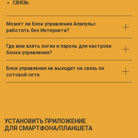
О чем жужжат пчелы. Примеры интерпритации
графиков системы «Апипульс»
Может ли блок управления Апипульс
Презентация Системы комплексного
мониторинга и оповещения о состоянии пчелиных
работать без Интернета?
семей «Апипульс»
Инструкция к приложению Апипульс для смартфона
Где мне взять логин и пароль для настроек
блока управления?
Апипульс. Разбираем на примерах как работает
Система
Блок управления не выходит на связь по
сотовой сети
Инструкция по настройке системы
комплексного мониторинга пчелиных семей
Апипульс
Инструкция по настройке весов Апипульс BS010
Инструкция по созданию ульев в приложении
Апипульс
ВИДЕОИНСТРУКЦИИ