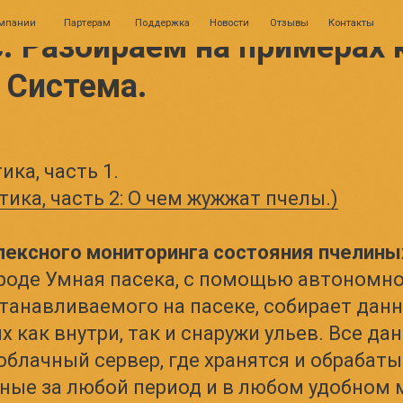
0
Партерам
Поддержка
Новости
Отзывы
Контакты
Личн
. Разбираем на примерах 
 Система.
ика, часть 1.
тика, часть 2: О чем жужжат пчелы.)
ексного мониторинга состояния пчелины
народе Умная пасека, с помощью автономн
станавливаемого на пасеке, собирает данн
 как внутри, так и снаружи ульев. Все да
облачный сервер, где хранятся и обрабат
ные за любой период и в любом удобном