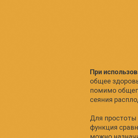
При использов
общее здоровь
помимо общег
сеяния распло
Для простоты
функция срав
можно назначи