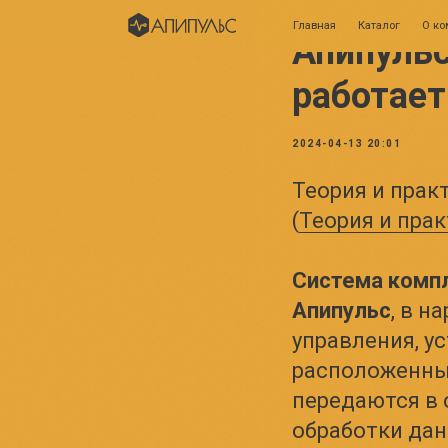
Главная
Каталог
О компании
Апипульс
работает
2024-04-13 20:01
Теория и практ
(
Теория и прак
Система компл
Апипульс
, в 
управления, у
расположенных
передаются в 
обработки дан