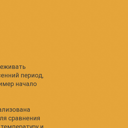
леживать
сенний период,
имер начало
ализована
ля сравнения
температуру и