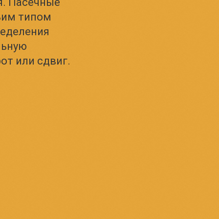
я. Пасечные
ьим типом
ределения
льную
от или сдвиг.