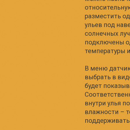
относительну
разместить од
ульев под на
солнечных луч
подключены од
температуры и
В меню датчик
выбрать в вид
будет показыв
Соответственн
внутри улья п
влажности – т
поддерживать