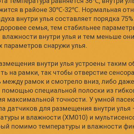
эта температура равняется 36℃, внутри ул
жится в районе 30℃-32℃. Нормальная от
духа внутри улья составляет порядка 75%
здоровее семья, тем стабильнее парамет
 влажности внутри улья и тем меньше они
х параметров снаружи улья.
азмещения внутри улья устроены таким об
ь на рамки, так чтобы отверстие сенсор
 между рамок и смотрело вниз, либо даже
 помощью специальной полоски из гибко
я максимальной точности. У умной пасе
ипа датчиков для размещения внутри улья
атуры и влажности (XM010) и мультисенс
рый помимо температуры и влажности фи