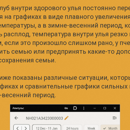
луб внутри здорового улья постоянно пер
я на графиках в виде плавного увеличени
мпературы, а в зимне-весенний период, к
ь расплод, температура внутри улья резко
, если это произошло слишком рано, у пч
ить семью или предпринять какие-то до
сохранения семьи.
иже показаны различные ситуации, кото
афиках и сравнительные графики сильных 
-весенний период.