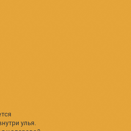
ется
нутри улья.