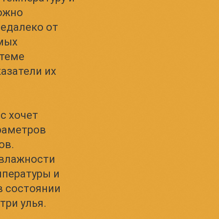
ожно
недалеко от
мых
стеме
азатели их
с хочет
араметров
ов.
 влажности
мпературы и
в состоянии
ри улья.