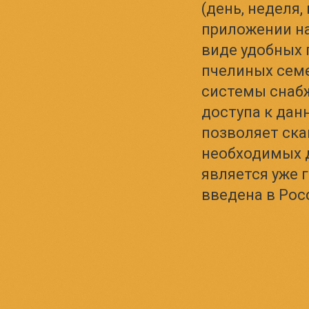
(день, неделя,
приложении на
виде удобных 
пчелиных семе
системы снаб
доступа к дан
позволяет ска
необходимых д
является уже 
введена в Росс