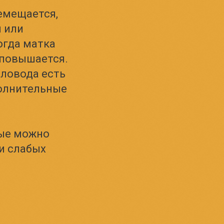
емещается,
я или
огда матка
 повышается.
еловода есть
полнительные
рые можно
и слабых