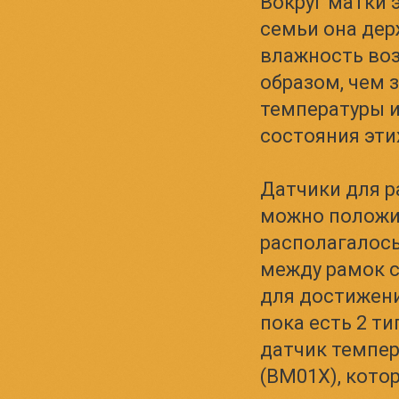
Вокруг матки 
семьи она дер
влажность воз
образом, чем 
температуры и
состояния эти
Датчики для р
можно положит
располагалось
между рамок с
для достижени
пока есть 2 т
датчик темпер
(BM01X), кото