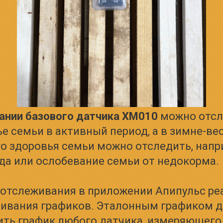
ании базового датчика XM010
можно отс
е семьи в активный период, а в зимне-ве
о здоровья семьи можно отследить, напр
да или ослобевание семьи от недокорма.
 отслеживания в приложении Апипульс ре
нивания графиков. Эталонным графиком д
ть график любого датчика, измеряющего 