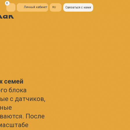
ый кабинет
RU
Связаться с нами
как
х семей
ого блока
ые с датчиков,
нные
ываются. После
 масштабе