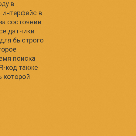
оду в
-интерфейс в
за состоянии
се датчики
для быстрого
торое
емя поиска
R-код также
ь которой