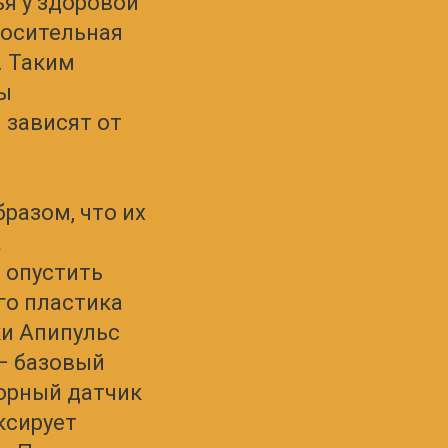
ья у здоровой
носительная
. Таким
ры
 зависят от
разом, что их
а
 опустить
го пластика
ки Апипульс
 – базовый
орный датчик
ксирует