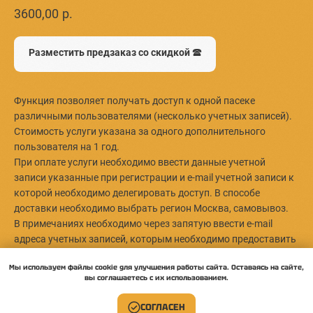
3600,00
р.
Разместить предзаказ со скидкой 🕿
Функция позволяет получать доступ к одной пасеке
различными пользователями (несколько учетных записей).
Стоимость услуги указана за одного дополнительного
пользователя на 1 год.
При оплате услуги необходимо ввести данные учетной
записи указанные при регистрации и e-mail учетной записи к
которой необходимо делегировать доступ. В способе
доставки необходимо выбрать регион Москва, самовывоз.
В примечаниях необходимо через запятую ввести e-mail
адреса учетных записей, которым необходимо предоставить
функцию делегирования. Если оплата производится за одну
услугу, то делигирование будет произведено первой учетной
Мы используем файлы cookie для улучшения работы сайта. Оставаясь на сайте,
записи из списка.
вы соглашаетесь с их использованием.
СОГЛАСЕН