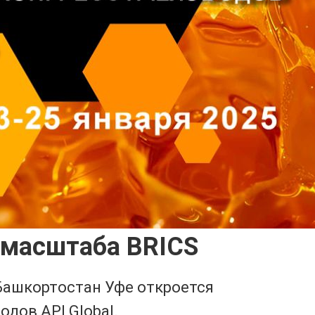
е масштаба BRICS
 Башкортостан Уфе откроется
дов API Global.