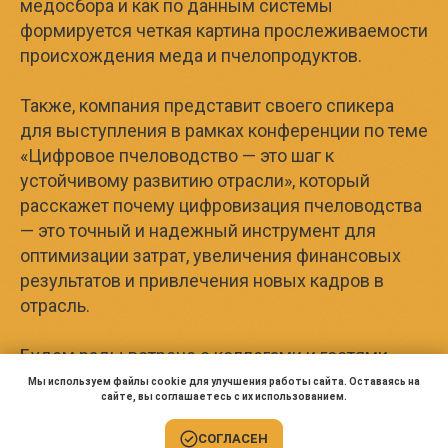
медосбора и как по данным системы
формируется четкая картина прослеживаемости
происхождения меда и пчелопродуктов.
Также, компания представит своего спикера
для выступления в рамках конференции по теме
«Цифровое пчеловодство — это шаг к
устойчивому развитию отрасли», который
расскажет почему цифровизация пчеловодства
— это точный и надежный инструмент для
оптимизации затрат, увеличения финансовых
результатов и привлечения новых кадров в
отрасль.
Будем рады встрече с коллегами и гостями
Апифорума Алтай-2025.
Мы используем файлы cookie для улучшения работы сайта. Оставаясь на
сайте, вы соглашаетесь с их использованием.
СОГЛАСЕН