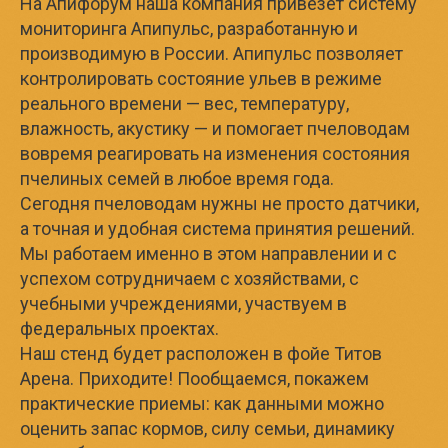
На Апифорум наша компания привезет систему
мониторинга Апипульс, разработанную и
производимую в России. Апипульс позволяет
контролировать состояние ульев в режиме
реального времени — вес, температуру,
влажность, акустику — и помогает пчеловодам
вовремя реагировать на изменения состояния
пчелиных семей в любое время года.
Сегодня пчеловодам нужны не просто датчики,
а точная и удобная система принятия решений.
Мы работаем именно в этом направлении и с
успехом сотрудничаем с хозяйствами, с
учебными учреждениями, участвуем в
федеральных проектах.
Наш стенд будет расположен в фойе Титов
Арена. Приходите! Пообщаемся, покажем
практические приемы: как данными можно
оценить запас кормов, силу семьи, динамику