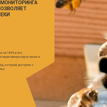
 в его
ную карту пасек и
рый доступен с