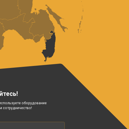
рудование
!