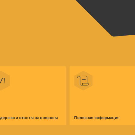
и ответы на вопросы
Полезная информация
Конт
Телеграм-канал
VK
Y
Партнёрство
Доставка и возврат