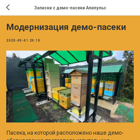
Записки с демо-пасеки Апипульс
Модернизация демо-пасеки
2025-05-01 20:15
Пасека, на которой расположено наше демо-