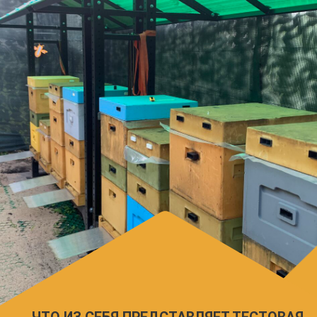
Блок управления NH031
Четверо весов BS010
16 Мультидатчиков BM010
Мы публикуем которткие записи осмотра ульев
любезно предоставляемые нам пчеловодом,
чтобы вы могли сравнить их с тем, что видите на
графиках.