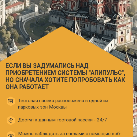
ЕСЛИ ВЫ ЗАДУМАЛИСЬ НАД
ПРИОБРЕТЕНИЕМ СИСТЕМЫ "АПИПУЛЬС",
НО СНАЧАЛА ХОТИТЕ ПОПРОБОВАТЬ КАК
ОНА РАБОТАЕТ
Тестовая пасека расположена в одной из
парковых зон Москвы
Доступ к данным тестовой пасеки - 24/7
Можно наблюдать за пчелами с помощью вэб-
камеры
С помощью тестового доступа Вы получаете
информацию с тестовой пасеки в таком же объеме
как и реальный владелец этой пасеки: температура.
влажность, частотный спектр из четырех ульев и
возможность прослушивать записи звука, плюс
привесы с четырех ульев.