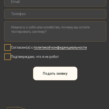
Телеграм-канал
YouTube
VK
RuTube
Главная
Поддержка
Каталог
Статьи
О компании
Доставка и возврат
Партнёрство
Контакты
ООО «МВТ»
ИНН: 9731062552
ОГРНИП: 1207700141626